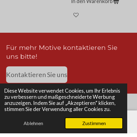
In den Warenkorb
Für mehr Motive kontaktieren Sie
uns bitte!
Kontaktieren Sie uns
Diese Website verwendet Cookies, um Ihr Erlebnis
zu verbessern und maßgeschneiderte Werbung
anzuzeigen. Indem Sie auf „Akzeptieren“ klicken,
stimmen Sie der Verwendung aller Cookies zu.
© 2025 - 2026 Livias Artsky
Mit Unterstützung von
Webador
Ablehnen
Zustimmen
E-Mail
Telefon
Karte