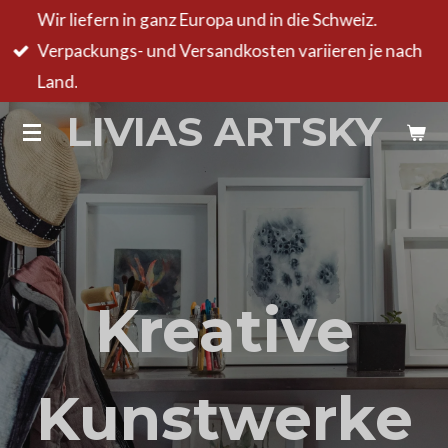
Wir liefern in ganz Europa und in die Schweiz.
Zum
Verpackungs- und Versandkosten variieren je nach
Hauptinhalt
Land.
springen
LIVIAS ARTSKY
Kreative
Kunstwerke